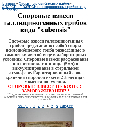
Главная
»
Споры псилоцибиновых грибов
»
СПОРОВЫЕ ВЗВЕСИ галлюциногенных грибов вида
"cubensis"
Споровые взвеси
галлюциногенных грибов
вида
"cubensis"
Споровые взвеси галлюциногенных
грибов представляют собой споры
псилоцибинового гриба разведённые в
химически чистой воде в лабораторных
условиях. Споровые взвеси расфасованы
в пластиковые шприцы (5мл) и
вакуумизированы в стерильной
атмосфере. Гарантированный срок
хранения споровой взвеси 2-3 месяца с
момента получения.
СПОРОВЫЕ ВЗВЕСИ НЕ БОЯТСЯ
ЗАМОРАЖИВАНИЯ!!!
*Предназначены исключительно для микологических исследований
культивация грибов из этой категории незаконна во многих странах, в том
числе и в РФ.
<< пред
1
2
3
4
5
6
след >>