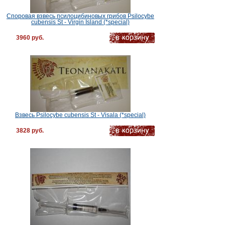
Споровая взвесь псилоцибиновых грибов Psilocybe
cubensis St - Virgin Island (*special)
3960 руб.
Взвесь Psilocybe cubensis St - Visala (*special)
3828 руб.