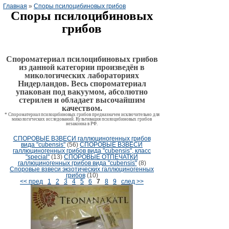
Главная
»
Споры псилоцибиновых грибов
Споры псилоцибиновых
грибов
Спороматериал
псилоцибиновых грибов
из данной категории произведён в
микологических лабораториях
Нидерландов. Весь спороматериал
упакован под вакуумом, абсолютно
стерилен и обладает высочайшим
качеством.
*
Спороматериал
псилоцибиновых грибов
предназначен исключительно для
микологических исследований. Культивация псилоцибиновых грибов
незаконна в РФ.
СПОРОВЫЕ ВЗВЕСИ галлюциногенных грибов
вида "cubensis"
(56)
СПОРОВЫЕ ВЗВЕСИ
галлюциногенных грибов вида "cubensis", класс
"special"
(13)
СПОРОВЫЕ ОТПЕЧАТКИ
галлюциногенных грибов вида "cubensis"
(8)
Споровые взвеси экзотических галлюциногенных
грибов
(10)
<< пред
1
2
3
4
5
6
7
8
9
след >>