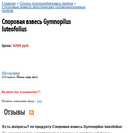
Главная
»
Споры псилоцибиновых грибов
»
Споровые взвеси экзотических галлюциногенных
грибов
Споровая взвесь Gymnopilus
luteofolius
Цена:
4200 руб.
Обсуждение
(Отзывов:
Пока еще нет
)
Количество ограничено!!!
Полное описание вида -
тут
.
Отзывы
Есть вопросы? по продукту Споровая взвесь Gymnopilus luteofolius