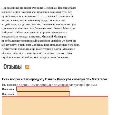
Порожденный из дикой Флориды P. cubensis. Изоляция была
выполнена при помощи клонирования плодовых тел. Все
происхождения прибывают от этого клона. Стрейн очень
«агрессивен», как по внешнему виду, так и по силе
воздействия, плодовые тела часто имеют мощное, зачастую
сросшееся основание. Как большинство cubensis, Mazatapec
набирает наибольшую силу на хорошо перепревших
экскрементах лошади и коровы. Мицелий Mazatapec -
преобладающе томентозный к косвенно линейному, хотя он
может расти очень ризоморфным при определенных условиях.
Несмотря на преобладание томентозного роста, Mazatapec
обычно плодоносит в изобилии. Плодовые тела от этого
стрейна имеют способность стать довольно большими.
Отзывы
Есть вопросы? по продукту Взвесь Psilocybe cubensis St - Mazatapec
Вы можете задать нам вопрос(ы) с помощью следующей формы.
Ваше имя:
Ваш e-mail: