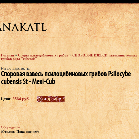
»
»
Главная
Споры псилоцибиновых грибов
СПОРОВЫЕ ВЗВЕСИ галлюциногенных
грибов вида "cubensis"
На складе:
есть
.
Споровая взвесь псилоцибиновых грибов Psilocybe
cubensis St - Mexi-Cub
Цена:
3564 руб.
Обсуждение
(Отзывов:
Пока еще нет
)