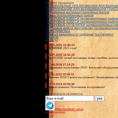
Каталог продукции:
СПЕЦИАЛЬНЫЕ ПРЕДЛОЖЕНИЯ ДЛЯ ВЫРАЩ
ОБОРУДОВАНИЕ ДЛЯ ВЫРАЩИВАНИЯ ГРИБО
Посадочный материал съедобных грибов
Споры псилоцибиновых грибов
СПОРОВЫЕ ВЗВЕСИ галлюциногенных грибов в
СПОРОВЫЕ ВЗВЕСИ галлюциногенных грибов вид
СПОРОВЫЕ ОТПЕЧАТКИ галлюциногенных грибо
Споровые взвеси экзотических галлюциногенн
МУЛЬТИМЕДИА
Семена каннабиса от сидбанка "Ice Genetics"
РАЗНОЕ
Новости:
26.01.2025 15:40:33
НОВИНКИ 2025 года!
21.07.2020 16:52:28
ЛЕТО 2020: новый поставщик, новые стрейны, долго
11.06.2018 17:14:29
Уникальное поступление 2018! Авторское оборудован
11.01.2016 20:06:01
Новинки 2016! Свежее поступление! Эксклюзивные ст
23.04.2014 20:55:46
Свежие новинки! Пополнение ассортимента!
Подписаться на новости:
@teonanakatl_shop
Наша кнопка: