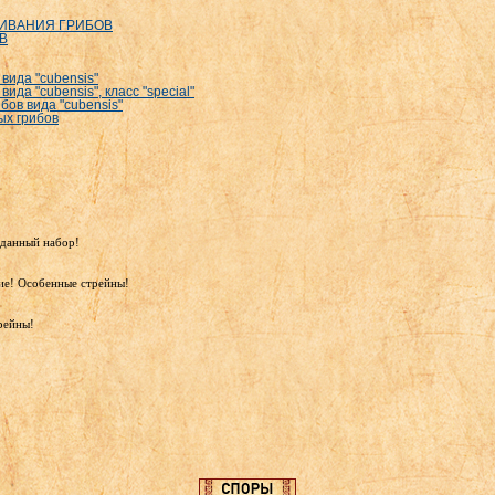
ИВАНИЯ ГРИБОВ
В
ида "cubensis"
а "cubensis", класс "special"
в вида "cubensis"
ых грибов
жданный набор!
ие! Особенные стрейны!
рейны!