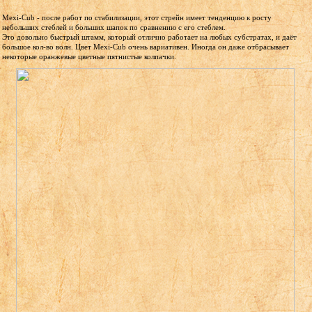
Mexi-Cub - после работ по стабилизации, этот стрейн имеет тенденцию к росту
небольших стеблей и больших шапок по сравнению с его стеблем.
Это довольно быстрый штамм, который отлично работает на любых субстратах, и даёт
большое кол-во волн. Цвет Mexi-Cub очень вариативен. Иногда он даже отбрасывает
некоторые оранжевые цветные пятнистые колпачки.