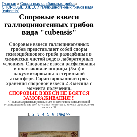
Главная
»
Споры псилоцибиновых грибов
»
СПОРОВЫЕ ВЗВЕСИ галлюциногенных грибов вида
"cubensis"
Споровые взвеси
галлюциногенных грибов
вида
"cubensis"
Споровые взвеси галлюциногенных
грибов представляют собой споры
псилоцибинового гриба разведённые в
химически чистой воде в лабораторных
условиях. Споровые взвеси расфасованы
в пластиковые шприцы (5мл) и
вакуумизированы в стерильной
атмосфере. Гарантированный срок
хранения споровой взвеси 2-3 месяца с
момента получения.
СПОРОВЫЕ ВЗВЕСИ НЕ БОЯТСЯ
ЗАМОРАЖИВАНИЯ!!!
*Предназначены исключительно для микологических исследований
культивация грибов из этой категории незаконна во многих странах, в том
числе и в РФ.
1
2
3
4
5
6
след >>