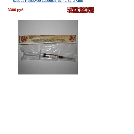
Взвесь Psilocybe cubensis St. - Lizard King
3300 руб.
Взвесь Psilocybe cubensis St. - PF Redspore
Нет на складе
3300 руб.
Споровая взвесь псилоцибиновых грибов Psilocybe
cubensis St - Ban Thurian
3564 руб.
Споровая взвесь псилоцибиновых грибов Psilocybe
cubensis St - Lipa Yai